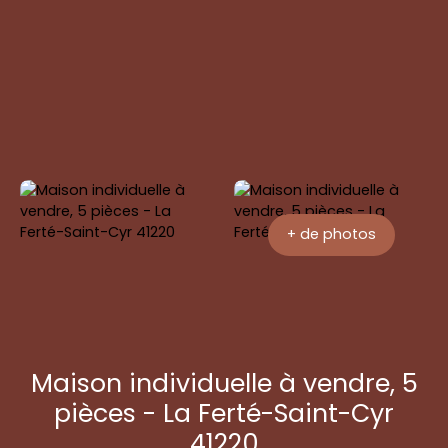
Être
+33 6 70
Agence Toile -
rapp
96 61 35
Ligny-le-Ribault
elé
+ de photos
Maison individuelle à vendre, 5
pièces - La Ferté-Saint-Cyr
41220