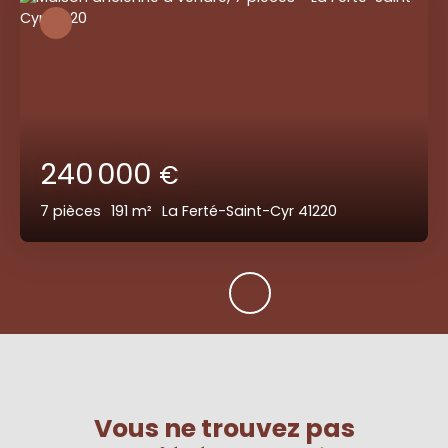
240 000
€
7
pièces
191
m²
La Ferté-Saint-Cyr 41220
Vous ne trouvez pas