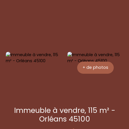
Être
+33 6 70
Agence Toile -
rapp
96 61 35
Ligny-le-Ribault
elé
+ de photos
Immeuble à vendre, 115 m² -
Orléans 45100