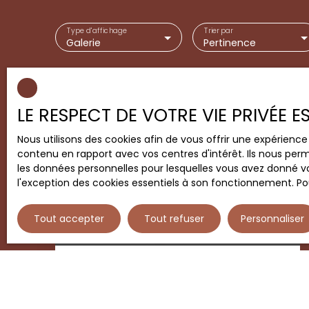
Type d'affichage
Trier par
Galerie
Pertinence
LE RESPECT DE VOTRE VIE PRIVÉE 
Sous compromis
Nous utilisons des cookies afin de vous offrir une expérien
contenu en rapport avec vos centres d'intérêt. Ils nous perm
les données personnelles pour lesquelles vous avez donné vo
l'exception des cookies essentiels à son fonctionnement. Pou
Sous compromis
Tout accepter
Tout refuser
Personnaliser
Maison individuelle à vendre, 5
pièces - La Ferté-Saint-Aubin
5
pièces
96
m²
45240