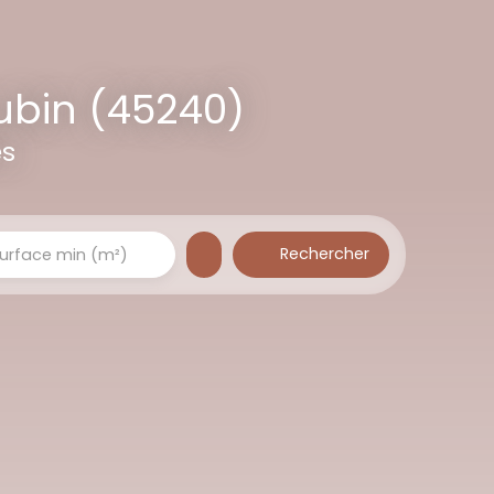
ubin (45240)
es
Rechercher
urface min (m²)