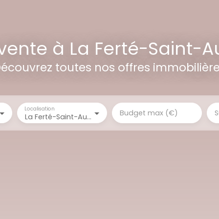
vente à La Ferté-Saint-A
écouvrez toutes nos offres immobilièr
Localisation
Budget max (€)
S
La Ferté-Saint-Aubin (45240)