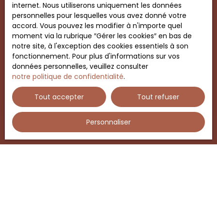
internet. Nous utiliserons uniquement les données
339 200
personnelles pour lesquelles vous avez donné votre
€
accord. Vous pouvez les modifier à n'importe quel
moment via la rubrique ″Gérer les cookies″ en bas de
notre site, à l'exception des cookies essentiels à son
Immeuble de rapport en monopropriété
fonctionnement. Pour plus d'informations sur vos
données personnelles, veuillez consulter
197
m²
Cléry-Saint-André 45370
notre politique de confidentialité
.
Immeuble de rapport en monopropriété dans le
centre de Cléry Saint André ! Actuellement loué,
Tout accepter
Tout refuser
cet immeuble, idéalement situé dans le centre de
Cléry Saint André, saura attirer votre attention.
Personnaliser
Visibilité idéale au carrefour de plusieurs routes et
au pied de la basilique Notre-Dame. Au rez de
chaussée et au premier étage, un local
commercial de 120 m2 environ, actuellement
exploité en salon d’esthétique. Plusieurs bureaux,
une boutique, un débarras, un coin cuisine… Au
2ème étage, un charmant appartement en duplex
Vous ne trouvez pas
d’environ 75 m2 comprenant une entrée, un séjour
la propriété de vos rêves ?
salon avec cuisine ouverte, une salle d’eau et un
WC. Une mezzanine et deux chambres. Une cour