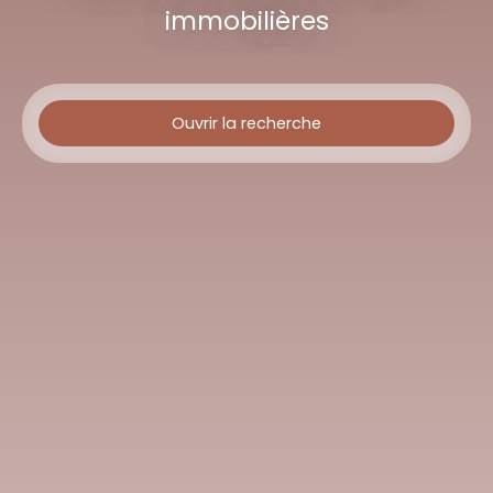
immobilières
Ouvrir la recherche
Type d'offre
Vente
Type de bien
Immeuble
Localisation
Cléry-Saint-André (45370)
Budget max (€)
Surface min (m²)
Rechercher