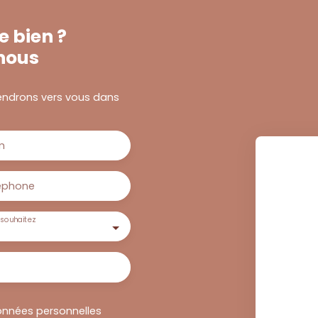
e bien ?
nous
viendrons vers vous dans
m
éphone
souhaitez
onnées personnelles