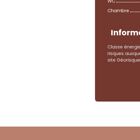
WC
Chambre
Inform
Classe énergie
risques auxque
site Géorisque