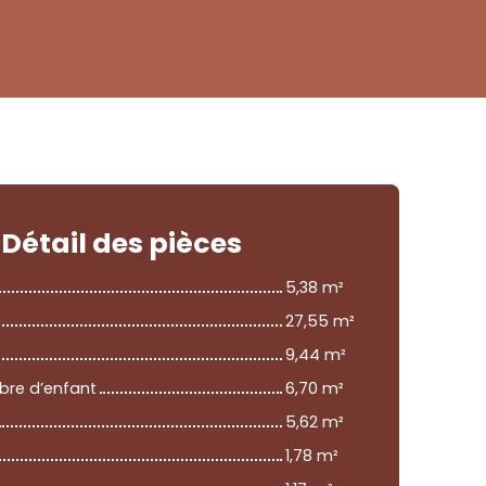
Détail
des pièces
5,38 m²
27,55 m²
9,44 m²
re d’enfant
6,70 m²
5,62 m²
1,78 m²