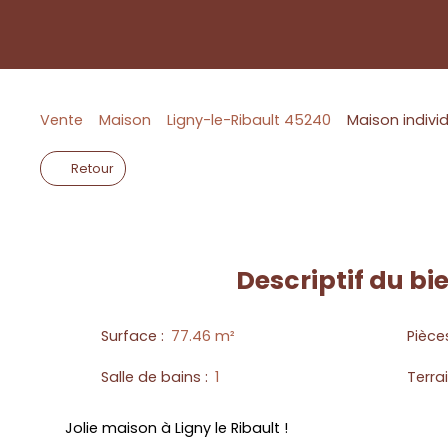
Vente
Maison
Ligny-le-Ribault 45240
Maison individ
Retour
Descriptif
du bi
Surface
:
77.46
m²
Pièce
Salle de bains
:
1
Terra
Jolie maison à Ligny le Ribault !