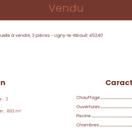
Vendu
uelle à vendre, 3 pièces - Ligny-le-Ribault 45240
en
Caract
Chauffage
s
:
3
Ouvertures
in
:
893
m²
Piscine
Chambres