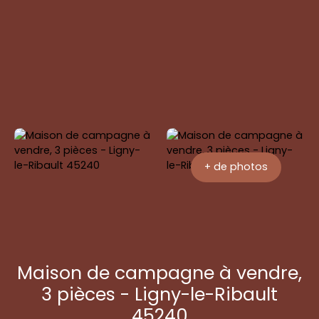
Être
+33 6 70
Agence Toile -
rapp
96 61 35
Ligny-le-Ribault
elé
+ de photos
Maison de campagne à vendre,
3 pièces - Ligny-le-Ribault
45240