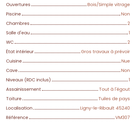
Ouvertures
Bois/Simple vitrage
Piscine
Non
Chambres
2
Salle d'eau
1
WC
2
État intérieur
Gros travaux à prévoir
Cuisine
Nue
Cave
Non
Niveaux (RDC inclus)
1
Assainissement
Tout à l'égout
Toiture
Tuiles de pays
Localisation
Ligny-le-Ribault 45240
Référence
VM307