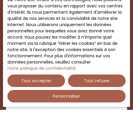
vous proposer du contenu en rapport avec vos centres
d'intérêt. Ils nous permettent également d'améliorer la
Belle maison proche Loire et commerces
qualité de nos services et la convivialité de notre site
5
pièces
131
m²
Beaugency 45190
internet. Nous utiliserons uniquement les données
personnelles pour lesquelles vous avez donné votre
Découvrez cette charmante maison ancienne de
accord. Vous pouvez les modifier à n'importe quel
131 m² à Beaugency (45190)Nichée au cœur d'un
moment via la rubrique ″Gérer les cookies″ en bas de
jardin sans vis à vis verdoyant de 1553 m², cette
notre site, à l'exception des cookies essentiels à son
maison de caractère vous séduira par ses
fonctionnement. Pour plus d'informations sur vos
volumes généreux et son potentiel. Au rez-de-
données personnelles, veuillez consulter
chaussée, vous trouverez un séjour lumineux de
notre politique de confidentialité
.
plus de 38 m² avec une cheminée, une cuisine
Vendu
aménagée et équipée, deux grandes chambres
Tout accepter
Tout refuser
avec placards ainsi qu'une salle de bains. À
l'étage, la spacieuse chambre parentale avec sa
Personnaliser
salle d’eau et un WC complètent ce bien. Une
terrasse de 50 m² environ vous invite à profiter
des beaux jours. Cette maison dispose également
d'une cave de 12 m² et d'un sous-sol. Le clou du
spectacle ? Une piscine chauffée sous véranda,
au sel, avec jacuzzi !Côté pratique, vous trouverez
Vendu