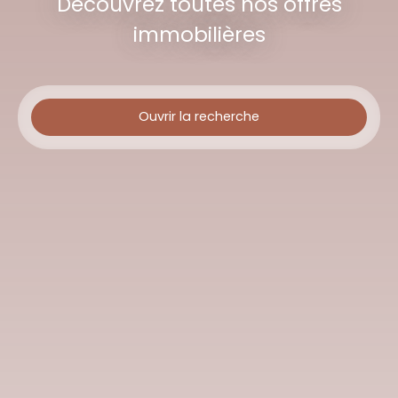
Découvrez toutes nos offres
immobilières
Ouvrir la recherche
Type d'offre
Vente
Type de bien
Maison
Localisation
Jouy-le-Potier (45370)
Budget max (€)
Surface min (m²)