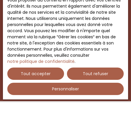
vous proposer du contenu en rapport avec vos centres
d'intérêt. Ils nous permettent également d'améliorer la
qualité de nos services et la convivialité de notre site
internet. Nous utiliserons uniquement les données
Vendu
personnelles pour lesquelles vous avez donné votre
accord. Vous pouvez les modifier à n'importe quel
moment via la rubrique ″Gérer les cookies″ en bas de
Ferme ancienne à rénover
notre site, à l'exception des cookies essentiels à son
fonctionnement. Pour plus d'informations sur vos
4
pièces
117
m²
Jouy-le-Potier 45370
données personnelles, veuillez consulter
notre politique de confidentialité
.
Bienvenue dans votre nouvelle demeure historique
à Jouy-le-PotierPlongez dans l'histoire avec cette
Tout accepter
Tout refuser
charmante ferme datant environ de 1500, nichée
au coeur de Jouy-le-Potier. Avec ses 117 m²
habitables sur un terrain de 1901 m², cette
Personnaliser
propriété vous offre un espace de vie unique et
authentique. Cette demeure au charme d'antan,
vous invite à laisser libre cours à votre imagination
pour en faire votre cocon familial. Découvrez son
grand séjour salon avec cheminée, sa cuisine, ses
deux chambres, sa salle d'eau et ses WC. Profitez
Vous ne trouvez pas
également de son jardin, idéal pour les moments