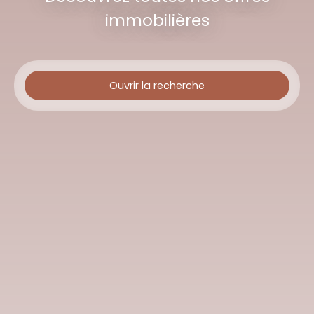
immobilières
Ouvrir la recherche
Type d'offre
Vente
Type de bien
Maison
Localisation
La Marolle-en-Sologne (41210)
Budget max (€)
Surface min (m²)