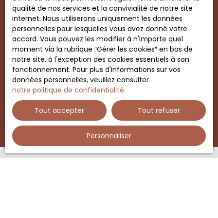
qualité de nos services et la convivialité de notre site
internet. Nous utiliserons uniquement les données
Vendu
personnelles pour lesquelles vous avez donné votre
accord. Vous pouvez les modifier à n'importe quel
moment via la rubrique ″Gérer les cookies″ en bas de
notre site, à l'exception des cookies essentiels à son
Maison à vendre, 5 pièces - La Marolle-
fonctionnement. Pour plus d'informations sur vos
en-Sologne 41210
5
pièces
87.62
m²
données personnelles, veuillez consulter
notre politique de confidentialité
.
La Marolle-en-Sologne 41210
Tout accepter
Tout refuser
Personnaliser
Vous ne trouvez pas
la propriété de vos rêves ?